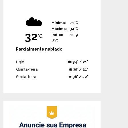
☁️
Mínima:
21°C
Máxima:
34°C
32
Índice
10.9
°C
UV:
Parcialmente nublado
Hoje
☁️ 34° / 21°
Quinta-feira
☀️ 35° / 21°
Sexta-feira
☀️ 36° / 22°