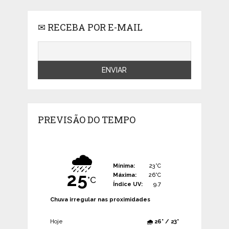
✉ RECEBA POR E-MAIL
PREVISÃO DO TEMPO
🌧️
Mínima:
23°C
25
Máxima:
26°C
°C
Índice UV:
9.7
Chuva irregular nas proximidades
Hoje
🌧️ 26° / 23°