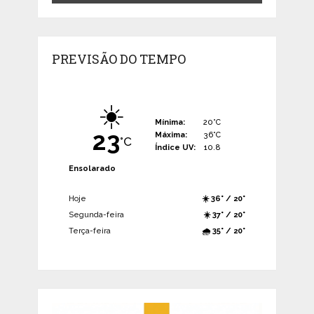
PREVISÃO DO TEMPO
☀️
Mínima:
20°C
23
Máxima:
36°C
°C
Índice UV:
10.8
Ensolarado
Hoje
☀️ 36° / 20°
Segunda-feira
☀️ 37° / 20°
Terça-feira
🌧️ 35° / 20°