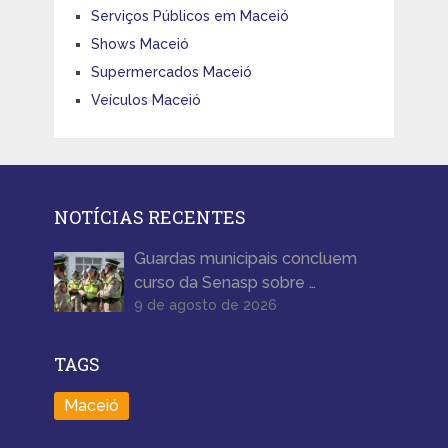
Serviços Públicos em Maceió
Shows Maceió
Supermercados Maceió
Veículos Maceió
NOTÍCIAS RECENTES
Guardas municipais concluem
curso da Senasp sobre …
9 de agosto de 2026
TAGS
Maceió