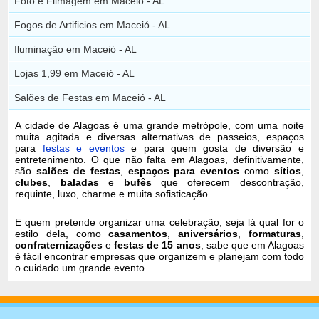
Foto e Filmagem em Maceió - AL
Fogos de Artificios em Maceió - AL
Iluminação em Maceió - AL
Lojas 1,99 em Maceió - AL
Salões de Festas em Maceió - AL
A cidade de Alagoas é uma grande metrópole, com uma noite
muita agitada e diversas alternativas de passeios, espaços
para
festas e eventos
e para quem gosta de diversão e
entretenimento. O que não falta em Alagoas, definitivamente,
são
salões de festas
,
espaços para eventos
como
sítios
,
clubes
,
baladas
e
bufês
que oferecem descontração,
requinte, luxo, charme e muita sofisticação.
E quem pretende organizar uma celebração, seja lá qual for o
estilo dela, como
casamentos
,
aniversários
,
formaturas
,
confraternizações
e
festas de 15 anos
, sabe que em Alagoas
é fácil encontrar empresas que organizem e planejam com todo
o cuidado um grande evento.