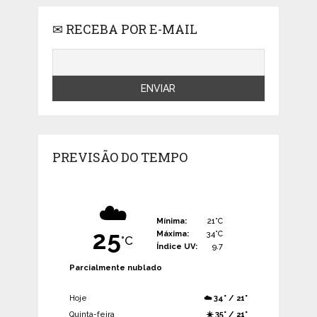
✉ RECEBA POR E-MAIL
PREVISÃO DO TEMPO
☁️
Mínima:
21°C
25
Máxima:
34°C
°C
Índice UV:
9.7
Parcialmente nublado
Hoje
☁️ 34° / 21°
Quinta-feira
☀️ 35° / 21°