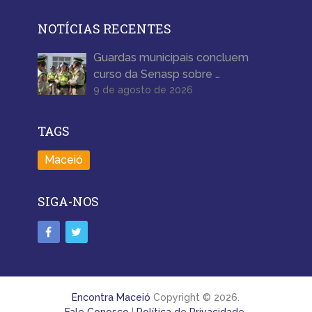
NOTÍCIAS RECENTES
Guardas municipais concluem
curso da Senasp sobre …
9 de agosto de 2026
TAGS
Maceió
SIGA-NOS
Encontra Maceió
Copyright © 2026.
Fale Conosco
|
Política de Privacidade