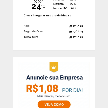
24
Máxima:
27°C
°C
Índice UV:
10.1
Chuva irregular nas proximidades
Hoje
🌧️ 27° / 24°
Segunda-feira
🌧️ 27° / 24°
Terça-feira
🌧️ 27° / 24°