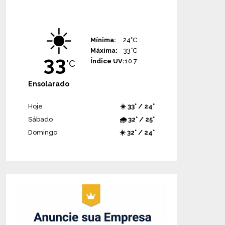
☀️
Mínima:
24°C
Máxima:
33°C
33
Índice UV:
10.7
°C
Ensolarado
Hoje
☀️ 33° / 24°
Sábado
🌧️ 32° / 25°
Domingo
☀️ 32° / 24°