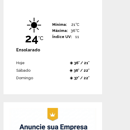
☀️
Mínima:
21°C
Máxima:
36°C
24
Índice UV:
11
°C
Ensolarado
Hoje
☀️ 36° / 21°
Sábado
☀️ 36° / 22°
Domingo
☀️ 37° / 22°