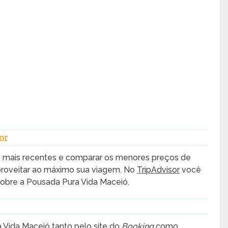
or
s mais recentes e comparar os menores preços de
aproveitar ao máximo sua viagem. No
TripAdvisor
você
obre a Pousada Pura Vida Maceió.
a Vida Maceió tanto pelo site do
Booking
como