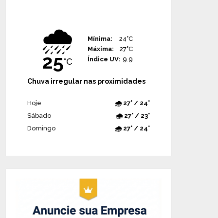
🌧️
Mínima:
24°C
Máxima:
27°C
25
Índice UV:
9.9
°C
Chuva irregular nas proximidades
Hoje
🌧️ 27° / 24°
Sábado
🌧️ 27° / 23°
Domingo
🌧️ 27° / 24°