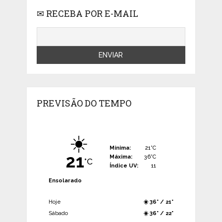
✉ RECEBA POR E-MAIL
PREVISÃO DO TEMPO
☀️
Mínima:
21°C
21
Máxima:
36°C
°C
Índice UV:
11
Ensolarado
Hoje
☀️ 36° / 21°
Sábado
☀️ 36° / 22°