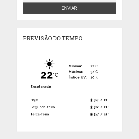
PREVISÃO DO TEMPO
☀️
Mínima:
22°C
22
Máxima:
34°C
°C
Índice UV:
10.5
Ensolarado
Hoje
☀️ 34° / 22°
Segunda-feira
☀️ 36° / 21°
Terça-feira
☀️ 34° / 21°