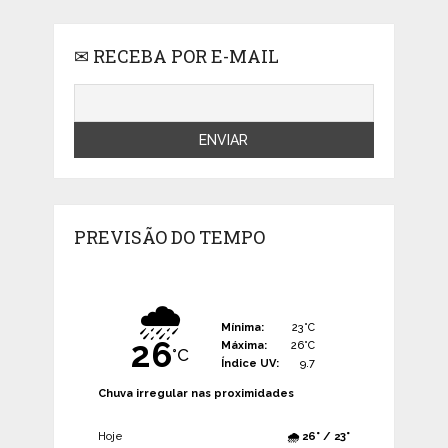
✉ RECEBA POR E-MAIL
PREVISÃO DO TEMPO
🌧️
Mínima:
23°C
26
Máxima:
26°C
°C
Índice UV:
9.7
Chuva irregular nas proximidades
Hoje
🌧️ 26° / 23°