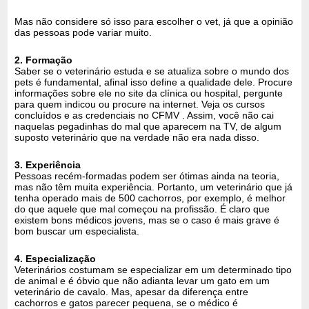
Mas não considere só isso para escolher o vet, já que a opinião
das pessoas pode variar muito.
2. Formação
Saber se o veterinário estuda e se atualiza sobre o mundo dos
pets é fundamental, afinal isso define a qualidade dele. Procure
informações sobre ele no site da clínica ou hospital, pergunte
para quem indicou ou procure na internet. Veja os cursos
concluídos e as credenciais no CFMV . Assim, você não cai
naquelas pegadinhas do mal que aparecem na TV, de algum
suposto veterinário que na verdade não era nada disso.
3. Experiência
Pessoas recém-formadas podem ser ótimas ainda na teoria,
mas não têm muita experiência. Portanto, um veterinário que já
tenha operado mais de 500 cachorros, por exemplo, é melhor
do que aquele que mal começou na profissão. É claro que
existem bons médicos jovens, mas se o caso é mais grave é
bom buscar um especialista.
4. Especialização
Veterinários costumam se especializar em um determinado tipo
de animal e é óbvio que não adianta levar um gato em um
veterinário de cavalo. Mas, apesar da diferença entre
cachorros e gatos parecer pequena, se o médico é