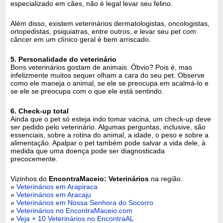
especializado em cães, não é legal levar seu felino.
Além disso, existem veterinários dermatologistas, oncologistas,
ortopedistas, psiquiatras, entre outros, e levar seu pet com
câncer em um clínico geral é bem arriscado.
5. Personalidade do veterinário
Bons veterinários gostam de animais. Óbvio? Pois é, mas
infelizmente muitos sequer olham a cara do seu pet. Observe
como ele maneja o animal, se ele se preocupa em acalmá-lo e
se ele se preocupa com o que ele está sentindo.
6. Check-up total
Ainda que o pet só esteja indo tomar vacina, um check-up deve
ser pedido pelo veterinário. Algumas perguntas, inclusive, são
essenciais, sobre a rotina do animal, a idade, o peso e sobre a
alimentação. Apalpar o pet também pode salvar a vida dele, à
medida que uma doença pode ser diagnosticada
precocemente.
Vizinhos do
EncontraMaceio: Veterinários
na região:
»
Veterinários em Arapiraca
»
Veterinários em Aracaju
»
Veterinários em Nossa Senhora do Socorro
»
Veterinários no EncontraMaceio.com
»
Veja + 10 Veterinários no EncontraAL