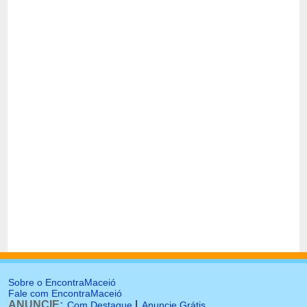
Sobre o EncontraMaceió
Fale com EncontraMaceió
ANUNCIE:
|
Com Destaque
Anuncie Grátis