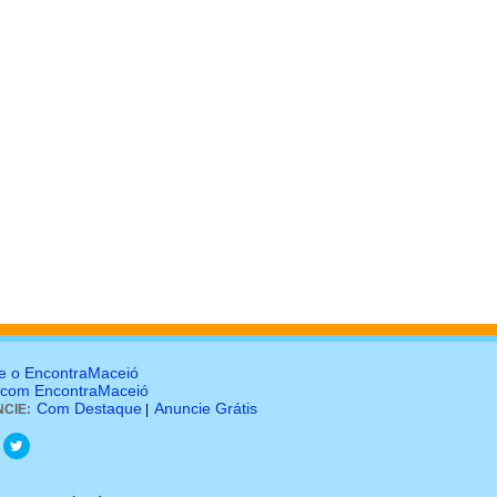
e o EncontraMaceió
 com EncontraMaceió
Com Destaque
Anuncie Grátis
CIE:
|