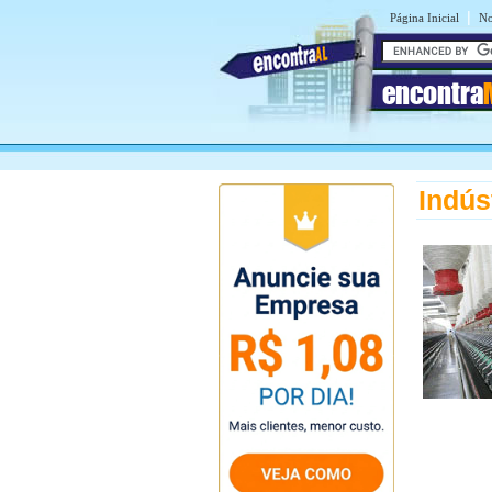
|
Página Inicial
No
encontra
Indús