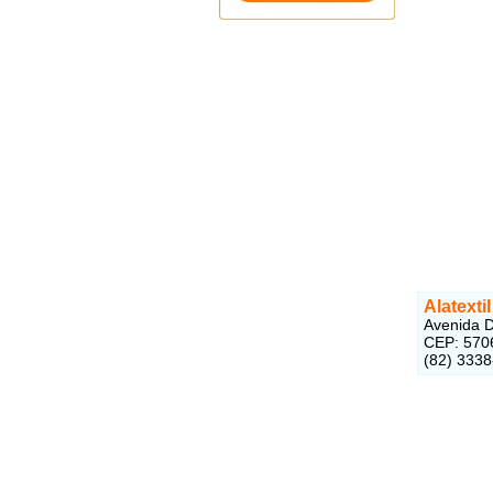
Alatexti
Avenida D
CEP: 570
(82) 333