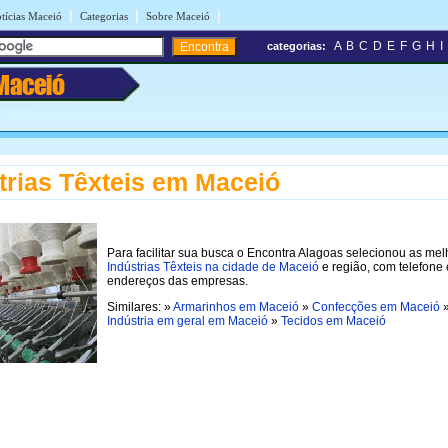
|
|
|
tícias Maceió
Categorias
Sobre Maceió
A
B
C
D
E
F
G
H
I
categorias:
Maceió
trias Têxteis em Maceió
Para facilitar sua busca o Encontra Alagoas selecionou as me
Indústrias Têxteis na cidade de Maceió
e região, com telefone 
endereços das empresas.
Similares: »
Armarinhos em Maceió
»
Confecções em Maceió
Indústria em geral em Maceió
»
Tecidos em Maceió