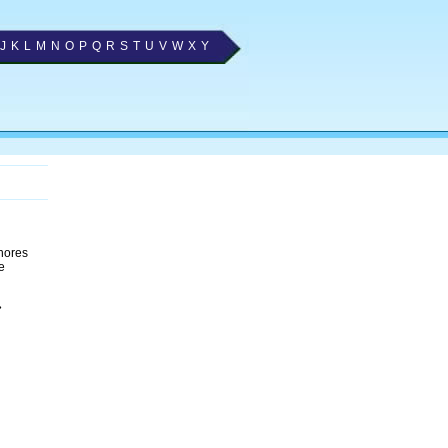
J
K
L
M
N
O
P
Q
R
S
T
U
V
W
X
Y
lhores
e
»