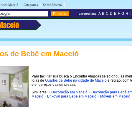
|
|
|
tícias Maceió
Categorias
Sobre Maceió
A
B
C
D
E
F
G
H
I
categorias:
Maceió
os de Bebê em Maceió
Para facilitar sua busca o Encontra Alagoas selecionou as me
lojas de
Quartos de Bebê na cidade de Maceió
e região, com t
e endereços das empresas.
Similares: »
Decoração em Maceió
»
Decoração para Bebê e
Maceió
»
Enxoval para Bebê em Maceió
»
Móveis em Maceió