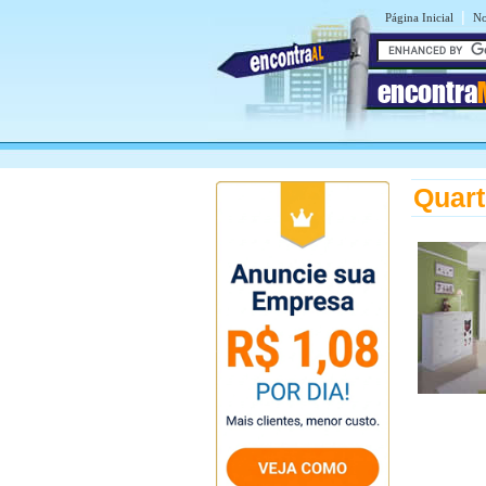
|
Página Inicial
No
encontra
Quart