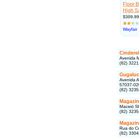
Cindere
Avenida M
(82) 322
Gugalu
Avenida A
57037-02
(82) 323
Magazin
Maceió Sh
(82) 323
Magazin
Rua do Co
(82) 330