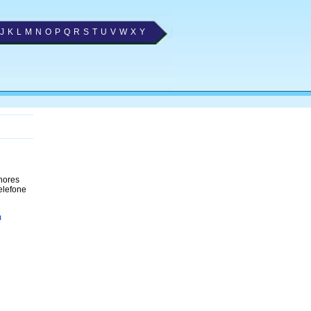
J
K
L
M
N
O
P
Q
R
S
T
U
V
W
X
Y
lhores
elefone
m