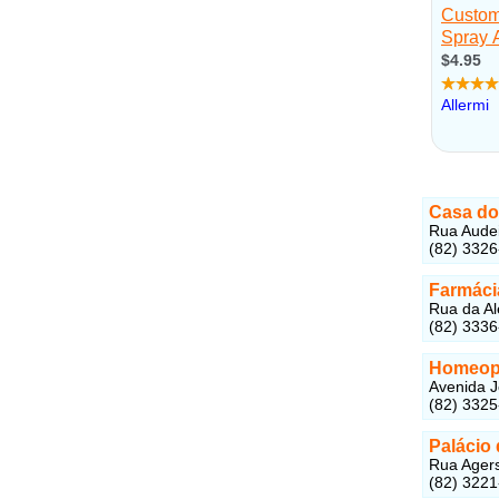
Casa do
Rua Audei
(82) 332
Farmáci
Rua da Al
(82) 333
Homeop
Avenida J
(82) 332
Palácio
Rua Agers
(82) 322