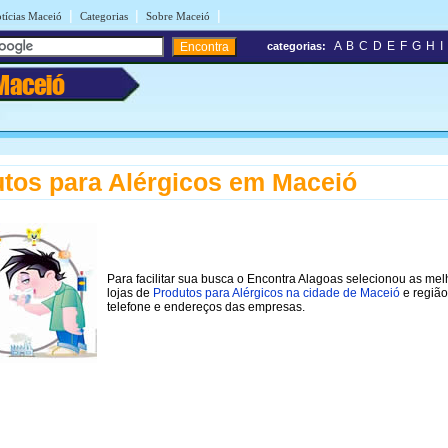
|
|
|
tícias Maceió
Categorias
Sobre Maceió
A
B
C
D
E
F
G
H
I
categorias:
Maceió
tos para Alérgicos em Maceió
Para facilitar sua busca o Encontra Alagoas selecionou as me
lojas de
Produtos para Alérgicos na cidade de Maceió
e região
telefone e endereços das empresas.