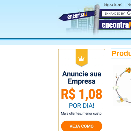
|
Página Inicial
No
encontra
Produ