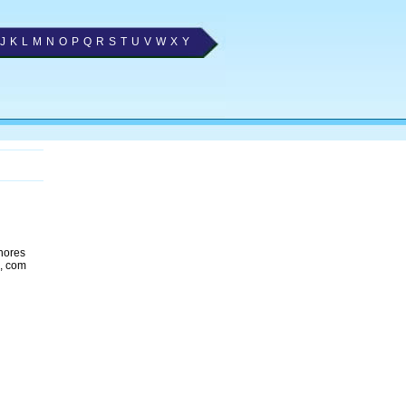
J
K
L
M
N
O
P
Q
R
S
T
U
V
W
X
Y
lhores
, com