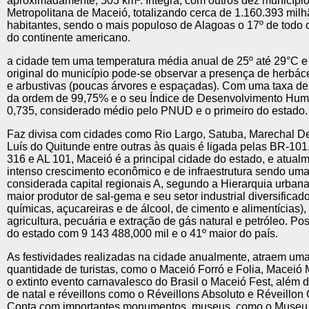
aproximadamente, 503 km². Integra, com outros dez municípi
Metropolitana de Maceió, totalizando cerca de 1.160.393 mil
habitantes, sendo o mais populoso de Alagoas o 17º de todo o
do continente americano.
a cidade tem uma temperatura média anual de 25º até 29°C e
original do município pode-se observar a presença de herbác
e arbustivas (poucas árvores e espaçadas). Com uma taxa d
da ordem de 99,75% e o seu Índice de Desenvolvimento Hum
0,735, considerado médio pelo PNUD e o primeiro do estado.
Faz divisa com cidades como Rio Largo, Satuba, Marechal D
Luís do Quitunde entre outras às quais é ligada pelas BR-10
316 e AL 101, Maceió é a principal cidade do estado, e atual
intenso crescimento econômico e de infraestrutura sendo um
considerada capital regionais A, segundo a Hierarquia urbana 
maior produtor de sal-gema e seu setor industrial diversificado
químicas, açucareiras e de álcool, de cimento e alimentícias)
agricultura, pecuária e extração de gás natural e petróleo. Po
do estado com 9 143 488,000 mil e o 41º maior do país.
As festividades realizadas na cidade anualmente, atraem um
quantidade de turistas, como o Maceió Forró e Folia, Maceió 
o extinto evento carnavalesco do Brasil o Maceió Fest, além d
de natal e réveillons como o Réveillons Absoluto e Réveillon 
Conta com importantes monumentos, museus, como o Museu