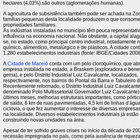
hectares (4,02%) são outros (aglomerações humanas).
A agricultura de subsistência também pode ser achada na Zon
famílias pequenas desta localidade produzem o que consom
propriedades familiares.
As indústrias instaladas no município têm pouca representati
influência na economia nacional. Não obstante, a capital ala
se, no estado, como principal centro industrial, notadamente 
químico, alimentício, metalúrgico e de plásticos. A cidade co
1.280 estabelecimentos industriais (fonte: IBGE/Cidades 2006
A
Cidade de Maceió
conta com um polo cloroquímico, que abr
empresa instalada no estado, a Braskem (exploradora e benef
gema), e pelo Distrito Industrial Luiz Cavalcante, localizados,
respectivamente, nos bairros do Pontal da Barra e Tabuleiro d
Recentemente reformado, o Distrito Industrial Luiz Cavalcant
denominado Polo Multissetorial Governador Luiz Cavalcante)
últimos meses, melhorias estruturais importantes, como pórtic
de saída, 6 km de ruas pavimentadas, 4,5 km de linhas d'águ
ciclovia, o que fez aumentar o interesse de diversas empresas
na localidade. Diversos estabelecimentos industriais já estã
construindo novas unidades na área.
Apesar de ter sofrido graves crises no início da década de 200
recessão impregnada no país, como pela ausência de riquez