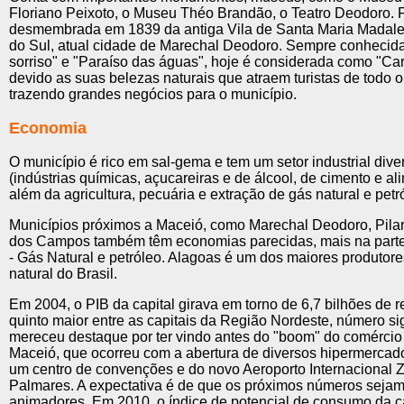
Floriano Peixoto, o Museu Théo Brandão, o Teatro Deodoro. 
desmembrada em 1839 da antiga Vila de Santa Maria Madal
do Sul, atual cidade de Marechal Deodoro. Sempre conheci
sorriso" e "Paraíso das águas", hoje é considerada como "Cari
devido as suas belezas naturais que atraem turistas de todo
trazendo grandes negócios para o município.
Economia
O município é rico em sal-gema e tem um setor industrial dive
(indústrias químicas, açucareiras e de álcool, de cimento e ali
além da agricultura, pecuária e extração de gás natural e petr
Municípios próximos a Maceió, como Marechal Deodoro, Pila
dos Campos também têm economias parecidas, mais na part
- Gás Natural e petróleo. Alagoas é um dos maiores produtor
natural do Brasil.
Em 2004, o PIB da capital girava em torno de 6,7 bilhões de r
quinto maior entre as capitais da Região Nordeste, número sig
mereceu destaque por ter vindo antes do "boom" do comércio
Maceió, que ocorreu com a abertura de diversos hipermercado
um centro de convenções e do novo Aeroporto Internacional 
Palmares. A expectativa é de que os próximos números sejam
animadores. Em 2010, o índice de potencial de consumo da c