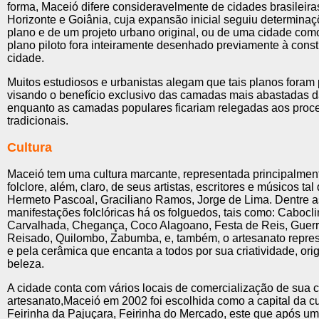
forma, Maceió difere consideravelmente de cidades brasileir
Horizonte e Goiânia, cuja expansão inicial seguiu determina
plano e de um projeto urbano original, ou de uma cidade como
plano piloto fora inteiramente desenhado previamente à cons
cidade.
Muitos estudiosos e urbanistas alegam que tais planos foram
visando o benefício exclusivo das camadas mais abastadas 
enquanto as camadas populares ficariam relegadas aos proce
tradicionais.
Cultura
Maceió tem uma cultura marcante, representada principalment
folclore, além, claro, de seus artistas, escritores e músicos tal
Hermeto Pascoal, Graciliano Ramos, Jorge de Lima. Dentre a
manifestações folclóricas há os folguedos, tais como: Cabocli
Carvalhada, Chegança, Coco Alagoano, Festa de Reis, Guerrei
Reisado, Quilombo, Zabumba, e, também, o artesanato represe
e pela cerâmica que encanta a todos por sua criatividade, ori
beleza.
A cidade conta com vários locais de comercialização de sua c
artesanato,Maceió em 2002 foi escolhida como a capital da c
Feirinha da Pajuçara, Feirinha do Mercado, este que após u