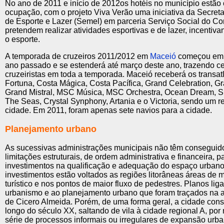
No ano de 2011 e início de 2012os hotéis no município estã
ocupação, com o projeto Viva Verão uma iniciativa da Secreta
de Esporte e Lazer (Semel) em parceria Serviço Social do Co
pretendem realizar atividades esportivas e de lazer, incentiva
o esporte.
A temporada de cruzeiros 2011/2012 em
Maceió
começou em 
ano passado e se estenderá até março deste ano, trazendo ce
cruzeiristas em toda a temporada. Maceió receberá os transat
Fortuna, Costa Mágica, Costa Pacífica, Grand Celebration, Gr
Grand Mistral, MSC Música, MSC Orchestra, Ocean Dream, S
The Seas, Crystal Synphony, Artania e o Victoria, sendo um r
cidade. Em 2011, foram apenas sete navios para a cidade.
Planejamento urbano
As sucessivas administrações municipais não têm conseguid
limitações estruturais, de ordem administrativa e financeira, pa
investimentos na qualificação e adequação do espaço urbano
investimentos estão voltados as regiões litorâneas áreas de m
turístico e nos pontos de maior fluxo de pedestres. Planos lig
urbanismo e ao planejamento urbano que foram traçados na 
de Cicero Almeida. Porém, de uma forma geral, a cidade const
longo do século XX, saltando de vila à cidade regional A, po
série de processos informais ou irregulares de expansão urb