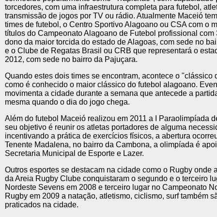
torcedores, com uma infraestrutura completa para futebol, atle
transmissão de jogos por TV ou rádio. Atualmente Maceió te
times de futebol, o Centro Sportivo Alagoano ou CSA com o 
títulos do Campeonato Alagoano de Futebol profissional com 3
dono da maior torcida do estado de Alagoas, com sede no ba
e o Clube de Regatas Brasil ou CRB que representará o esta
2012, com sede no bairro da Pajuçara.
Quando estes dois times se encontram, acontece o "clássico 
como é conhecido o maior clássico do futebol alagoano. Even
movimenta a cidade durante a semana que antecede a partida
mesma quando o dia do jogo chega.
Além do futebol Maceió realizou em 2011 a I Paraolimpíada d
seu objetivo é reunir os atletas portadores de alguma necessi
incentivando a prática de exercícios físicos, a abertura ocorr
Tenente Madalena, no bairro da Cambona, a olimpíada é apo
Secretaria Municipal de Esporte e Lazer.
Outros esportes se destacam na cidade como o Rugby onde 
da Areia Rugby Clube conquistaram o segundo e o terceiro lu
Nordeste Sevens em 2008 e terceiro lugar no Campeonato No
Rugby em 2009 a natação, atletismo, ciclismo, surf também s
praticados na cidade.