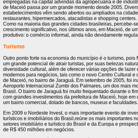
empregadas na capital advindas da agropecuária e de indústr
de Maceió passa por um grande momento desde 2005. Diver
estabelecimentos vêm sendo abertos ou ampliados na cidade,
restaurantes, hipermercados, atacadistas e shopping centers.
Como na maioria das grandes cidades brasileiras, percebe-s
crescimento significativo, nos últimos anos, em Maceió, de um
produtivo: o comércio informal, ainda não devidamente regul
Turismo
Outro ponto forte na economia do município é o turismo, pois
um grande potencial de atrair turistas, por suas belezas natur
diversidade cultural, além de oferecer várias opções de lazer
modernos para negócios, tais como o novo Centro Cultural e
de Maceió, no bairro de Jaraguá. Em setembro de 2005, foi i
Aeroporto Internacional Zumbi dos Palmares, um dos mais m
Brasil. O bairro de Jaraguá foi muito frequentado durante o fi
com grandes investimentos da prefeitura de Maceió, hoje em 
um bairro comercial, dotado de bancos, museus e faculdades.
Em 2009 o Nordeste Invest, o mais importante evento de inve
turísticos e imobiliários do Brasil,reúne os mais importantes
setores imobiliário e turístico do Brasil e da Europa e prospe
de R$ 450 milhões em negócios.