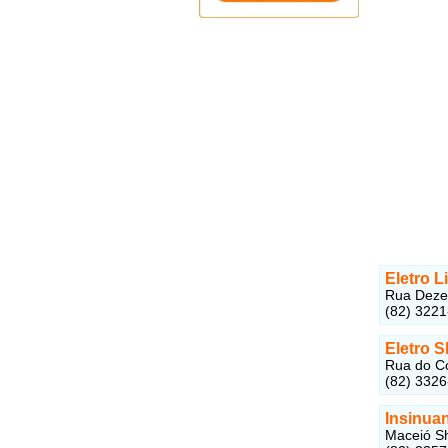
Eletro L
Rua Dezes
(82) 322
Eletro 
Rua do Co
(82) 332
Insinua
Maceió Sh