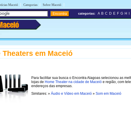
|
|
|
tícias Maceió
Categorias
Sobre Maceió
A
B
C
D
E
F
G
H
I
categorias:
Maceió
 Theaters em Maceió
Para facilitar sua busca o Encontra Alagoas selecionou as me
lojas de
Home Theater na cidade de Maceió
e região, com tel
endereços das empresas.
Similares: »
Áudio e Vídeo em Maceió
»
Som em Maceió