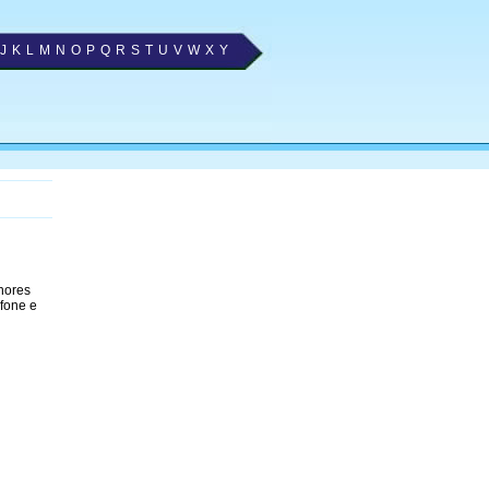
J
K
L
M
N
O
P
Q
R
S
T
U
V
W
X
Y
lhores
efone e