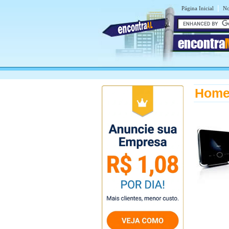
|
Página Inicial
No
encontra
Home