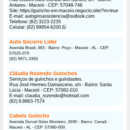
Antares - Maceió - CEP: 57048-746
Site: https://guincho-em-maceio.negocio.site/?m=true
E-mail:
autogiroassistencia@outlook.com
Telefone: (82) 3223-2235
Celular: (82) 99954-6200
Auto Socorro Lider
Avenida Brasil, 483 - Bairro: Poço - Maceió - AL - CEP:
57025-070
(82) 9971-3355
Cláudia Rozendo Guinchos
Serviços de guinchos e guindastes.
Rua José Hermes Damasceno, s/n - Bairro: Santa
Lúcia - Maceió - CEP: 57082-010
E-mail:
claudia_rozendo@hotmail.com
(82) 9.8863-7574
Cabelo Guincho
Avenida Durval Góes Monteiro, 2690 - Bairro: Canaã -
Maceió - AL - CEP: 57080-000