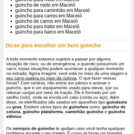
guincho de moto em Maceió
guincho para caminhão em Maceió
guincho para carros em Maceió
guincho de carros em Maceió
guincho para trator em Maceió
guincho para barco em Maceió
Dicas para escolher um bom guincho
A todo momento estamos sujeitos a passar por alguma
situação de risco, ou de emergência, e quando possuímos um
carro, essas situações podem acontecer a qualquer momento
na estrada. Agora imagine, você está no meio de uma viagem e
seu carro quebra no meio da rodovia
. O que fazer nessas
horas? Com certeza, não entrar em pânico e
acionar o
guincho
, que é um equipamento usado para elevar, içar ou
rebocar cargas por meio de tração. Ele é formado por um
sarilho (rolo), onde se enrola um cabo (corda ou aço). Além
disso, os eletrificados são usados em aparelhos tipo
guindaste
ou
grua
. Existem vários tipos de
guinchos
como:
guincho de
coluna
,
guincho plataforma
,
caminhão guincho
e
guincho
elétrico
.
Os
serviços de guincho
te ajudam caso você tenha qualquer
problema durante o seu trajeto. É como se fosse um hospital