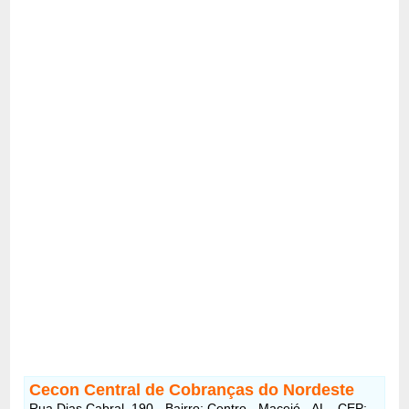
Cecon Central de Cobranças do Nordeste
Rua Dias Cabral, 190 - Bairro: Centro - Maceió - AL - CEP: