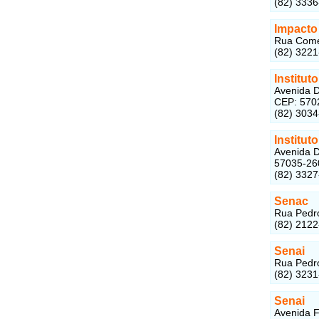
(82) 333
Impacto
Rua Comen
(82) 322
Institut
Avenida D
CEP: 570
(82) 303
Institut
Avenida D
57035-26
(82) 332
Senac
Rua Pedro
(82) 212
Senai
Rua Pedro
(82) 323
Senai
Avenida F