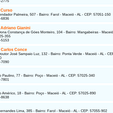
6-2775
 Curso
dador Palmeira, 507 - Bairro: Farol - Maceió - AL - CEP: 57051-150
1-6836
o Adriano Gianini
ona Constança de Góes Monteiro, 104 - Bairro: Mangabeiras - Maceió 
25-355
4-5153
o Carlos Conce
outor José Sampaio Luz, 132 - Bairro: Ponta Verde - Maceió - AL - CE
0
7-7090
 Paulino, 77 - Bairro: Poço - Maceió - AL - CEP: 57025-340
2-7801
 Américo, 18 - Bairro: Poço - Maceió - AL - CEP: 57025-890
1-8638
ernandes Lima, 385 - Bairro: Farol - Maceió - AL - CEP: 57055-902