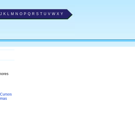
J
K
L
M
N
O
P
Q
R
S
T
U
V
W
X
Y
lhores
Cursos
omas