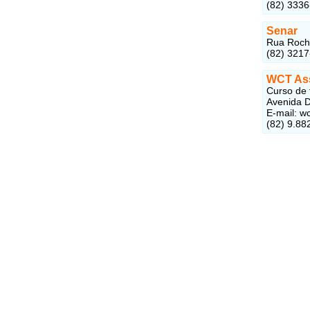
(82) 333
Senar
Rua Rocha
(82) 321
WCT Ass
Curso de 
Avenida D
E-mail:
wc
(82) 9.88