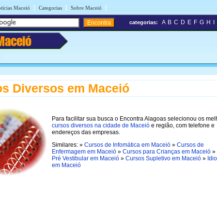
|
|
|
tícias Maceió
Categorias
Sobre Maceió
A
B
C
D
E
F
G
H
I
categorias:
Maceió
s Diversos em Maceió
Para facilitar sua busca o Encontra Alagoas selecionou os me
cursos diversos na cidade de Maceió
e região, com telefone e
endereços das empresas.
Similares: »
Cursos de Infomática em Maceió
»
Cursos de
Enfermagem em Maceió
»
Cursos para Crianças em Maceió
»
Pré Vestibular em Maceió
»
Cursos Supletivo em Maceió
»
Idi
em Maceió