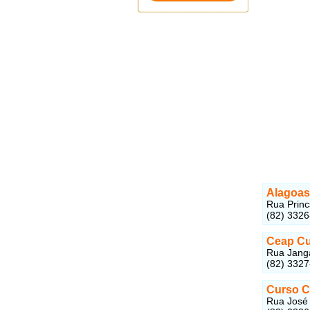
Alagoas
Rua Princ
(82) 332
Ceap C
Rua Janga
(82) 332
Curso Co
Rua José 