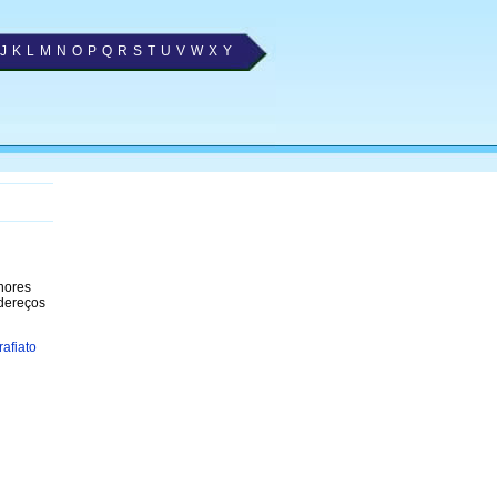
J
K
L
M
N
O
P
Q
R
S
T
U
V
W
X
Y
lhores
ndereços
rafiato