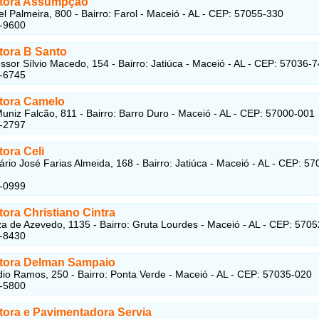
tora Assumpção
l Palmeira, 800 - Bairro: Farol - Maceió - AL - CEP: 57055-330
6-9600
tora B Santo
ssor Sílvio Macedo, 154 - Bairro: Jatiúca - Maceió - AL - CEP: 57036-
5-6745
tora Camelo
uniz Falcão, 811 - Bairro: Barro Duro - Maceió - AL - CEP: 57000-001
8-2797
ora Celi
rio José Farias Almeida, 168 - Bairro: Jatiúca - Maceió - AL - CEP: 57
7-0999
ora Christiano Cintra
a de Azevedo, 1135 - Bairro: Gruta Lourdes - Maceió - AL - CEP: 570
1-8430
tora Delman Sampaio
io Ramos, 250 - Bairro: Ponta Verde - Maceió - AL - CEP: 57035-020
5-5800
tora e Pavimentadora Servia