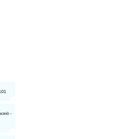
101
ceió -