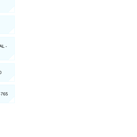
AL -
0
-765