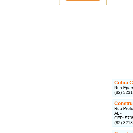
Cobra C
Rua Epami
(82) 323
Constru
Rua Profe
AL -
CEP: 570
(82) 321