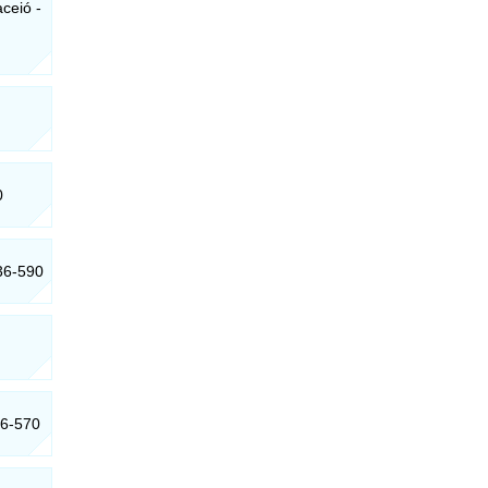
ceió -
0
036-590
46-570