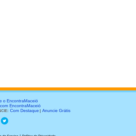
e o EncontraMaceió
 com EncontraMaceió
Com Destaque
Anuncie Grátis
CIE:
|