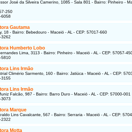
ssor José da Silveira Camerino, 1085 - Sala 801 - Bairro: Pinheiro - Ma
57-250
5-6058
tora Gautama
, 18 - Bairro: Bebedouro - Maceió - AL - CEP: 57017-660
8-3262
tora Humberto Lobo
ernandes Lima, 3113 - Bairro: Pinheiro - Maceió - AL - CEP: 57057-45
1-5810
tora Lins Irmão
trial Climério Sarmento, 160 - Bairro: Jatiúca - Maceió - AL - CEP: 57
3-3155
tora Lins Irmão
uniz Falcão, 987 - Bairro: Barro Duro - Maceió - AL - CEP: 57000-001
8-3073
tora Marque
raldo Lins Cavalcante, 567 - Bairro: Serraria - Maceió - AL - CEP: 570
8-2322
tora Motta