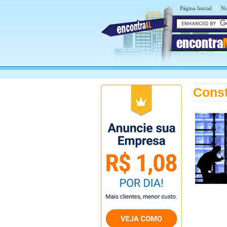
|
Página Inicial
No
encontra
Const