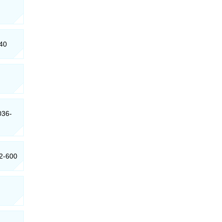
740
036-
52-600