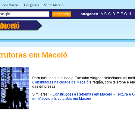
|
|
|
tícias Maceió
Categorias
Sobre Maceió
A
B
C
D
E
F
G
H
I
categorias:
Maceió
rutoras em Maceió
Para facilitar sua busca o Encontra Alagoas selecionou as me
Construtoras na cidade de Maceió
e região, com telefone e e
das empresas.
Similares: »
Construções e Reformas em Maceió
»
Textura e G
em Maceió
»
Eletricistas em Maceió