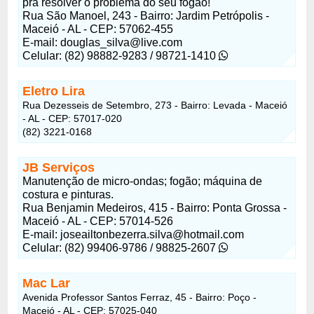
pra resolver o problema do seu fogão!
Rua São Manoel, 243 - Bairro: Jardim Petrópolis -
Maceió - AL - CEP: 57062-455
E-mail:
douglas_silva@live.com
Celular: (82) 98882-9283 / 98721-1410
Eletro Lira
Rua Dezesseis de Setembro, 273 - Bairro: Levada - Maceió
- AL - CEP: 57017-020
(82) 3221-0168
JB Serviços
Manutenção de micro-ondas; fogão; máquina de
costura e pinturas.
Rua Benjamin Medeiros, 415 - Bairro: Ponta Grossa -
Maceió - AL - CEP: 57014-526
E-mail:
joseailtonbezerra.silva@hotmail.com
Celular: (82) 99406-9786 / 98825-2607
Mac Lar
Avenida Professor Santos Ferraz, 45 - Bairro: Poço -
Maceió - AL - CEP: 57025-040