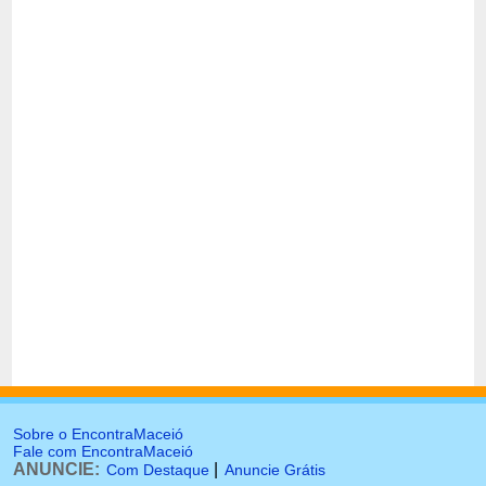
Sobre o EncontraMaceió
Fale com EncontraMaceió
ANUNCIE:
|
Com Destaque
Anuncie Grátis