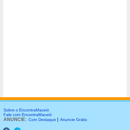
Sobre o EncontraMaceió
Fale com EncontraMaceió
ANUNCIE:
|
Com Destaque
Anuncie Grátis